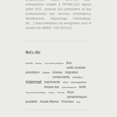
entrepreneur installé à FRONCLES depuis
juillet 2011, propose aux particuliers et aux
professionnels des services d'Assistance,
Maintenance, Dépannage informatique,
etc... L'auto-entreprise est enregistrée sous le
numéro de SIREN : 533 353 512
Mots clés
Box
souris
horaires
Association prestation
unité centrale
prestation
réseau
migration
clavier
composants
moniteur
Internet
imprimante
virus
sauvegardes
disque dur
tarifs
auto-entrepreneur
linux
Technicien informatique
contact
Site web
périphériques
portable
Haute-Marne
Froncles
Blog