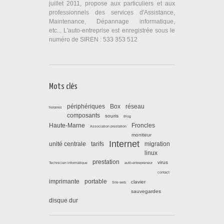
juillet 2011, propose aux particuliers et aux
professionnels des services d'Assistance,
Maintenance, Dépannage informatique,
etc... L'auto-entreprise est enregistrée sous le
numéro de SIREN : 533 353 512
Mots clés
périphériques
Box
réseau
horaires
composants
souris
Blog
Haute-Marne
Froncles
Association prestation
moniteur
Internet
unité centrale
tarifs
migration
linux
prestation
virus
Technicien informatique
auto-entrepreneur
contact
imprimante
portable
clavier
Site web
sauvegardes
disque dur