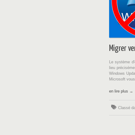
Migrer v
Le système d'e
lieu préciséme
Windows Update
Microsoft vous
en lire plus →
Classé d