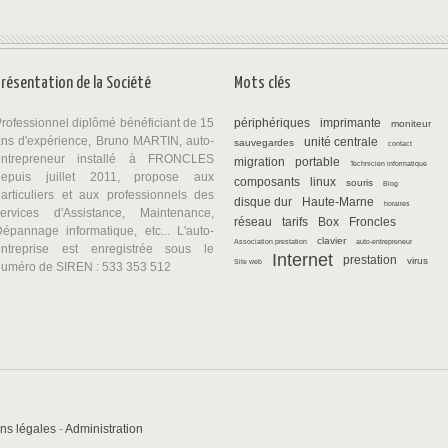
Présentation de la Société
Mots clés
rofessionnel diplômé bénéficiant de 15
périphériques
imprimante
moniteur
ns d'expérience, Bruno MARTIN, auto-
unité centrale
sauvegardes
contact
entrepreneur installé à FRONCLES
migration
portable
Technicien informatique
depuis juillet 2011, propose aux
composants
linux
souris
Blog
articuliers et aux professionnels des
disque dur
Haute-Marne
horaires
services d'Assistance, Maintenance,
réseau
tarifs
Box
Froncles
épannage informatique, etc... L'auto-
clavier
Association prestation
auto-entrepreneur
entreprise est enregistrée sous le
Internet
prestation
virus
Site web
numéro de SIREN : 533 353 512
ns légales
-
Administration