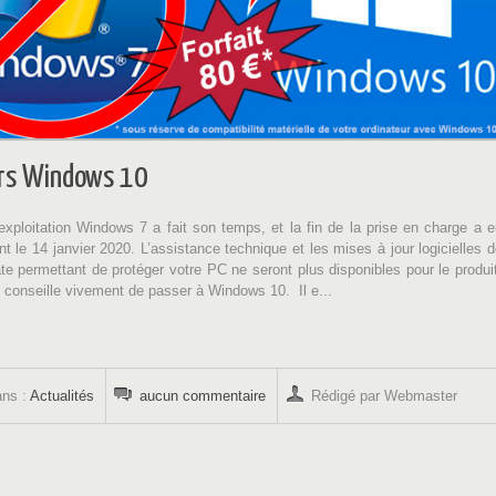
ers Windows 10
xploitation Windows 7 a fait son temps, et la fin de la prise en charge a e
nt le 14 janvier 2020. L’assistance technique et les mises à jour logicielles 
 permettant de protéger votre PC ne seront plus disponibles pour le produit
 conseille vivement de passer à Windows 10. Il e...
ans :
Actualités
aucun commentaire
Rédigé par Webmaster